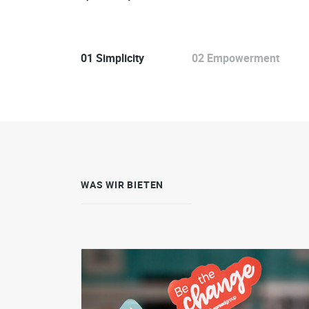
01
Simplicity
02
Empowerment
WAS WIR BIETEN