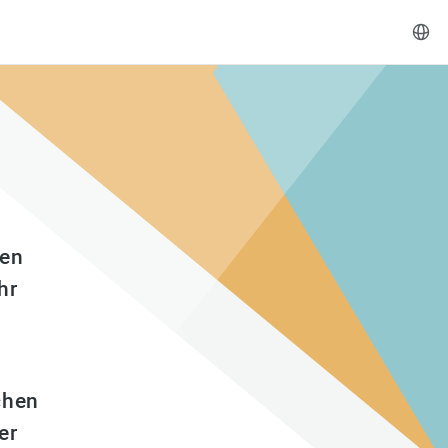
len
hr
chen
er