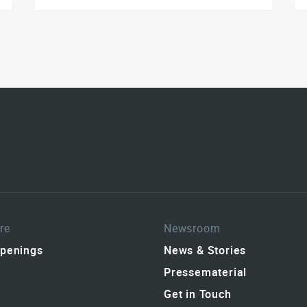
re
Newsroom
penings
News & Stories
Pressematerial
Get in Touch