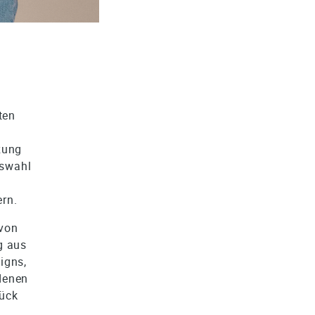
ten
zung
uswahl
d
ern.
 von
g aus
igns,
adenen
tück