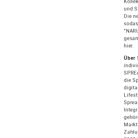
Kolle
und S
Die ne
sodas
“NARU
gesam
hier.
Über 
indiv
SPREA
die S
digit
Lifes
Spread
Integ
gehör
Markt
Zahlu