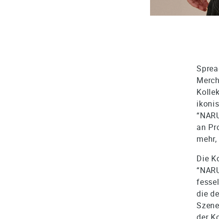
Sprea
Merch
Kolle
ikoni
“NARU
an Pr
mehr,
Die K
“NARU
fesse
die d
Szene
der Ko