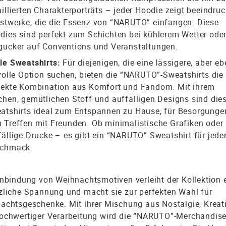
aillierten Charakterporträts – jeder Hoodie zeigt beeindru
stwerke, die die Essenz von “NARUTO” einfangen. Diese
dies sind perfekt zum Schichten bei kühlerem Wetter oder
gucker auf Conventions und Veranstaltungen.
le Sweatshirts:
Für diejenigen, die eine lässigere, aber e
lvolle Option suchen, bieten die “NARUTO”-Sweatshirts die
fekte Kombination aus Komfort und Fandom. Mit ihrem
chen, gemütlichen Stoff und auffälligen Designs sind die
atshirts ideal zum Entspannen zu Hause, für Besorgunge
 Treffen mit Freunden. Ob minimalistische Grafiken oder
fällige Drucke – es gibt ein “NARUTO”-Sweatshirt für jede
chmack.
inbindung von Weihnachtsmotiven verleiht der Kollektion 
zliche Spannung und macht sie zur perfekten Wahl für
achtsgeschenke. Mit ihrer Mischung aus Nostalgie, Kreati
ochwertiger Verarbeitung wird die “NARUTO”-Merchandise