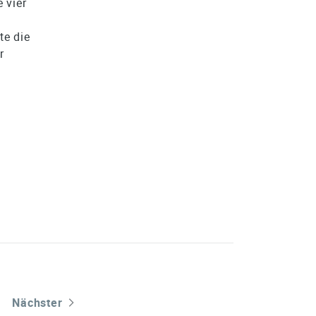
 vier
te die
r
Nächster