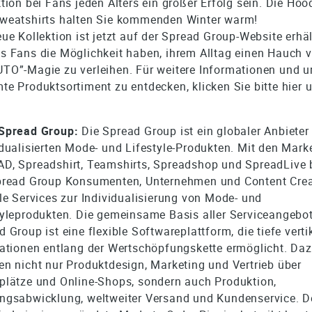
ktion bei Fans jeden Alters ein großer Erfolg sein. Die Hoo
weatshirts halten Sie kommenden Winter warm!
ue Kollektion ist jetzt auf der Spread Group-Website erhäl
s Fans die Möglichkeit haben, ihrem Alltag einen Hauch 
TO”-Magie zu verleihen. Für weitere Informationen und 
te Produktsortiment zu entdecken, klicken Sie bitte hier 
Spread Group:
Die Spread Group ist ein globaler Anbieter
idualisierten Mode- und Lifestyle-Produkten. Mit den Mark
D, Spreadshirt, Teamshirts, Spreadshop und SpreadLive b
pread Group Konsumenten, Unternehmen und Content Crea
ale Services zur Individualisierung von Mode- und
tyleprodukten. Die gemeinsame Basis aller Serviceangebot
 Group ist eine flexible Softwareplattform, die tiefe verti
rationen entlang der Wertschöpfungskette ermöglicht. Da
en nicht nur Produktdesign, Marketing und Vertrieb über
plätze und Online-Shops, sondern auch Produktion,
ngsabwicklung, weltweiter Versand und Kundenservice. D