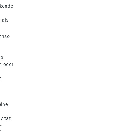
ckende
 als
benso
se
n oder
n
eine
vität
-