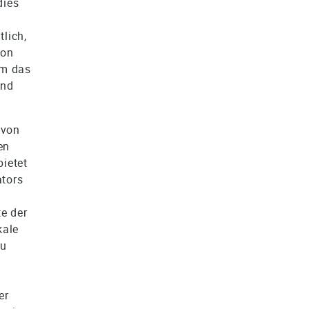
dies
tlich,
von
um das
und
 von
en
ietet
tors
e der
kale
zu
er