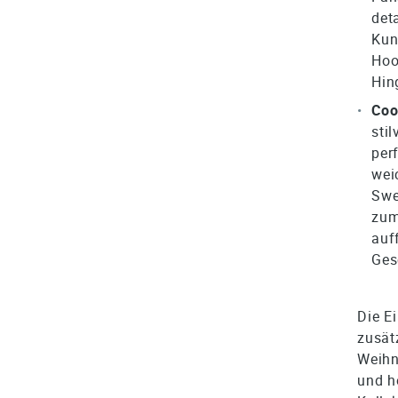
det
Kun
Hoo
Hin
Coo
sti
per
wei
Swe
zum
auf
Ges
Die E
zusät
Weihn
und h