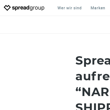
Wer wir sind
Marken
Sprea
aufr
“NAR
SHIP