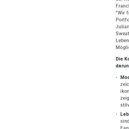
Franc
“Wir 
Portf
Julia
Sweat
Leben
Mögli
Die K
darun
Mod
zei
iko
zei
stil
Leb
sin
Fan