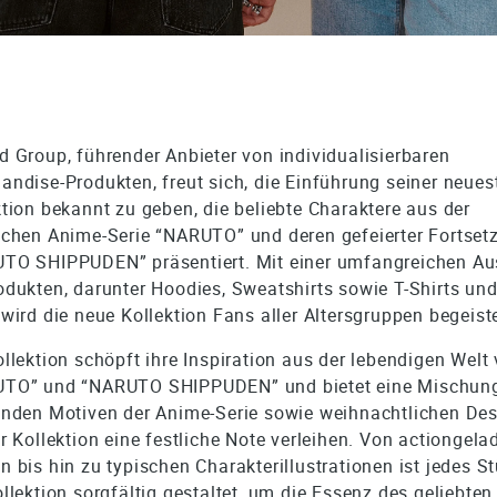
d Group, führender Anbieter von individualisierbaren
andise-Produkten, freut sich, die Einführung seiner neues
ktion bekannt zu geben, die beliebte Charaktere aus der
schen Anime-Serie “NARUTO” und deren gefeierter Fortset
TO SHIPPUDEN” präsentiert. Mit einer umfangreichen A
odukten, darunter Hoodies, Sweatshirts sowie T-Shirts un
 wird die neue Kollektion Fans aller Altersgruppen begeist
ollektion schöpft ihre Inspiration aus der lebendigen Welt
TO” und “NARUTO SHIPPUDEN” und bietet eine Mischun
lnden Motiven der Anime-Serie sowie weihnachtlichen Des
er Kollektion eine festliche Note verleihen. Von actiongel
n bis hin zu typischen Charakterillustrationen ist jedes S
llektion sorgfältig gestaltet, um die Essenz des geliebten