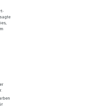
t-
 sagte
ies,
um
e
er
r.
arben
ür