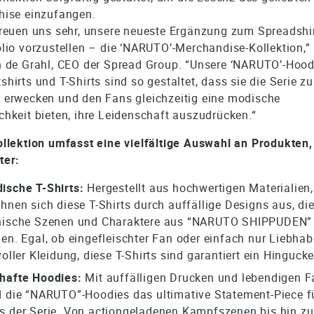
hise einzufangen.
freuen uns sehr, unsere neueste Ergänzung zum Spreadshir
olio vorzustellen – die ‘NARUTO’-Merchandise-Kollektion,”
n de Grahl, CEO der Spread Group. “Unsere ‘NARUTO’-Hood
shirts und T-Shirts sind so gestaltet, dass sie die Serie z
 erwecken und den Fans gleichzeitig eine modische
chkeit bieten, ihre Leidenschaft auszudrücken.“
ollektion umfasst eine vielfältige Auswahl an Produkten,
ter:
ische T-Shirts:
Hergestellt aus hochwertigen Materialien,
chnen sich diese T-Shirts durch auffällige Designs aus, di
nische Szenen und Charaktere aus “NARUTO SHIPPUDEN”
gen. Egal, ob eingefleischter Fan oder einfach nur Liebhab
voller Kleidung, diese T-Shirts sind garantiert ein Hingucke
hafte Hoodies:
Mit auffälligen Drucken und lebendigen F
d die “NARUTO”-Hoodies das ultimative Statement-Piece f
s der Serie. Von actiongeladenen Kampfszenen bis hin zu