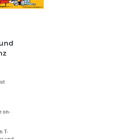
 und
nz
it
n
e on-
n T-
er und