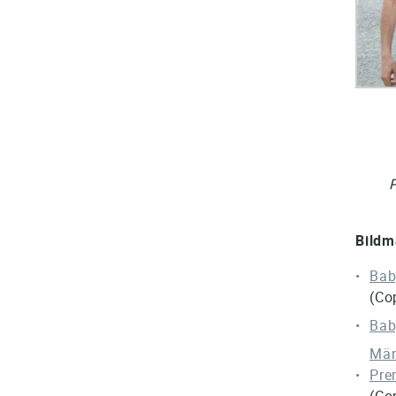
Bildm
Bab
(Co
Bab
Män
Pre
(Co