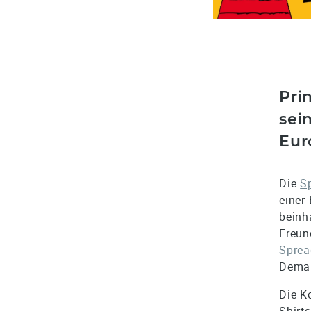
Pri
sei
Eur
Die
S
einer
beinh
Freun
Sprea
Deman
Die K
Shirt