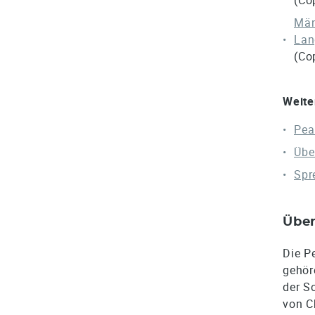
Män
Lan
(Co
Weite
Pea
Übe
Spr
Über
Die P
gehör
der S
von C