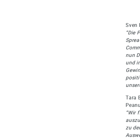
Sven 
“Die 
Sprea
Commu
nun D
und i
Gewin
posit
unser
Tara 
Peanu
“Wir 
auszu
zu de
Auswe