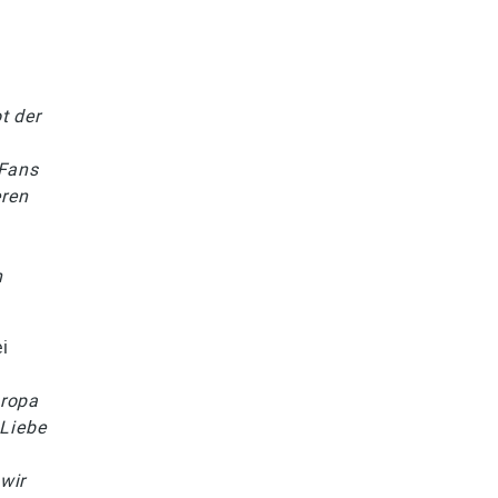
t der
 Fans
eren
n
i
uropa
 Liebe
wir