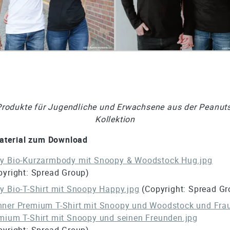
Produkte für Jugendliche und Erwachsene aus der Peanuts
Kollektion
aterial zum Download
y Bio-Kurzarmbody mit Snoopy & Woodstock Hug.jpg
pyright: Spread Group)
y Bio-T-Shirt mit Snoopy Happy.jpg
(Copyright: Spread Gr
ner Premium T-Shirt mit Snoopy und Woodstock und Fra
mium T-Shirt mit Snoopy und seinen Freunden.jpg
pyright: Spread Group)