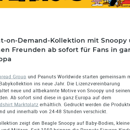
nt-on-Demand-Kollektion mit Snoopy
nen Freunden ab sofort für Fans in ga
opa
pread Group
und Peanuts Worldwide starten gemeinsam m
 Babykollektion ins neue Jahr. Die Lizenzvereinbarung
altet neue und altbekannte Motive von Snoopy und seine
den. Ab sofort sind diese in ganz Europa auf dem
dshirt Marktplatz
erhältlich. Gedruckt werden die Produkt
d und innerhalb von 24-48 Stunden verschickt.
ollektion zeigt den Beagle Snoopy auf Baby-Bodies, kleine
s und Mützen. Seit 1950 bringen die Peanuts-Figuren Kind