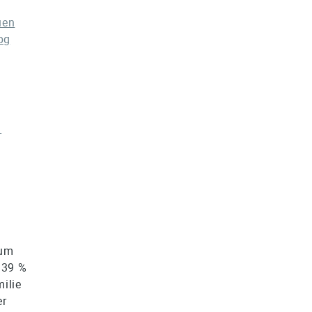
uen
pg
n
tum
 39 %
ilie
er