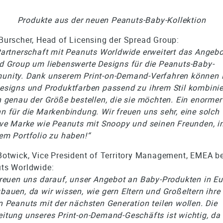
Produkte aus der neuen Peanuts-Baby-Kollektion
Burscher, Head of Licensing der Spread Group:
Partnerschaft mit Peanuts Worldwide erweitert das Angebo
d Group um liebenswerte Designs für die Peanuts-Baby-
nity. Dank unserem Print-on-Demand-Verfahren können
esigns und Produktfarben passend zu ihrem Stil kombini
n genau der Größe bestellen, die sie möchten. Ein enormer
n für die Markenbindung. Wir freuen uns sehr, eine solch
ive Marke wie Peanuts mit Snoopy und seinen Freunden, i
em Portfolio zu haben!“
Botwick, Vice President of Territory Management, EMEA be
ts Worldwide:
freuen uns darauf, unser Angebot an Baby-Produkten in E
bauen, da wir wissen, wie gern Eltern und Großeltern ihre
n Peanuts mit der nächsten Generation teilen wollen. Die
itung unseres Print-on-Demand-Geschäfts ist wichtig, da 