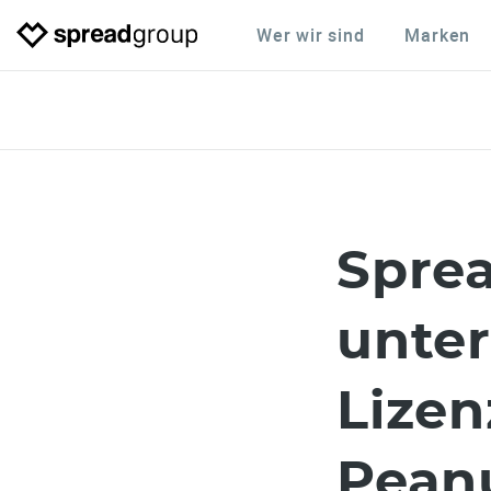
Wer wir sind
Marken
Spre
unter
Lizen
Pean