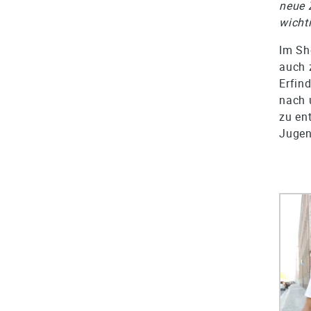
neue 
wicht
Im S
auch 
Erfin
nach 
zu en
Jugen