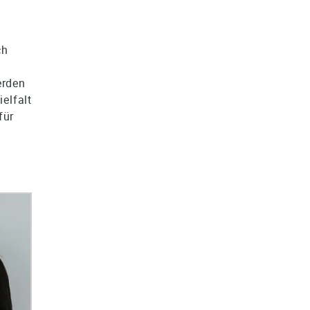
ch
erden
elfalt
für