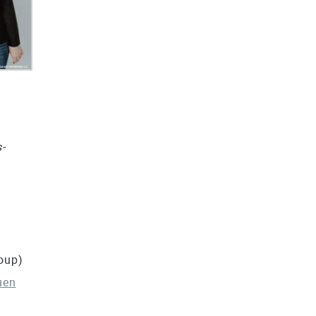
-
oup)
uen