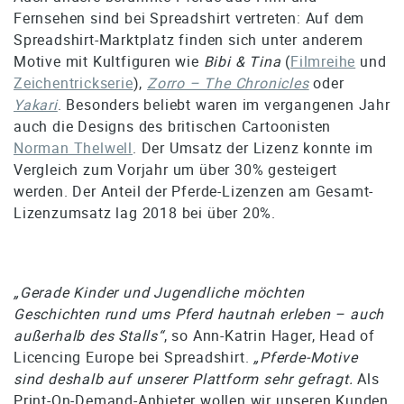
Fernsehen sind bei Spreadshirt vertreten: Auf dem
Spreadshirt-Marktplatz finden sich unter anderem
Motive mit Kultfiguren wie
Bibi & Tina
(
Filmreihe
und
Zeichentrickserie
),
Zorro – The Chronicles
oder
Yakari
. Besonders beliebt waren im vergangenen Jahr
auch die Designs des britischen Cartoonisten
Norman Thelwell
. Der Umsatz der Lizenz konnte im
Vergleich zum Vorjahr um über 30% gesteigert
werden. Der Anteil der Pferde-Lizenzen am Gesamt-
Lizenzumsatz lag 2018 bei über 20%.
„Gerade Kinder und Jugendliche möchten
Geschichten rund ums Pferd hautnah erleben – auch
außerhalb des Stalls“
, so Ann-Katrin Hager, Head of
Licencing Europe bei Spreadshirt.
„Pferde-Motive
sind deshalb auf unserer Plattform sehr gefragt.
Als
Print-On-Demand-Anbieter wollen wir unseren Kunden